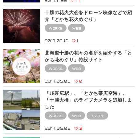
2017.11.28
17
十勝の花火大会をドローン映像などで紹
介「とかち花火めぐり」
WORKS
WEB
2017.07.16
1
北海道十勝の花々の名所を紹介する「と
かち花めぐり」特設サイト
WORKS
WEB
2017.05.09
0
「JR帯広駅」、「とかち帯広空港」、
「十勝大橋」のライブカメラを追加しま
した
WORKS
WEB
インフラ
2017.05.09
3