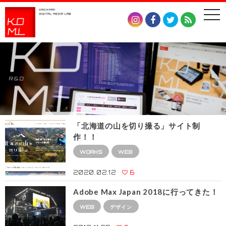
togg
navi
「北海道の山を切り撮る」サイト制
作！！
WORKS
WEB
2020.02.12
6
Adobe Max Japan 2018に行ってきた！
WEB
デザイン