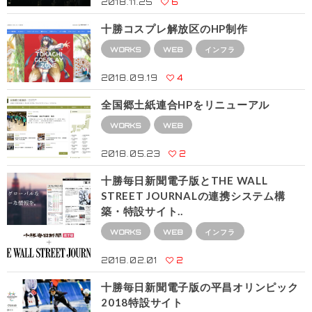
2018.11.25
6
十勝コスプレ解放区のHP制作
WORKS
WEB
インフラ
2018.09.19
4
全国郷土紙連合HPをリニューアル
WORKS
WEB
2018.05.23
2
十勝毎日新聞電子版とTHE WALL
STREET JOURNALの連携システム構
築・特設サイト..
WORKS
WEB
インフラ
2018.02.01
2
十勝毎日新聞電子版の平昌オリンピック
2018特設サイト